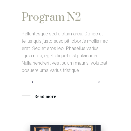
Program N2
Pro
Donec ut
Pellentesque sed dictum arcu. Donec ut
Pellentesq
 mollis nec
tellus quis justo suscipit lobortis mollis nec
tellus quis
varius
erat. Sed et eros leo. Phasellus varius
erat. Sed 
nar eu.
ligula nulla, eget aliquet nisl pulvinar eu.
ligula nulla
, volutpat
Nulla hendrerit vestibulum mauris, volutpat
Nulla hend
posuere urna varius tristique.
posuere urn
Read more
Rea